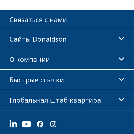
Связаться с нами
Сайты Donaldson
О компании
Donaldson Life Sciences
Магазин Donaldson
Быстрые ссылки
Информация о компании
Этика и соблюдение норм
Глобальная штаб-квартира
Инвесторам
Карьера
Поставщикам
Подать заявку
1400 W 94th Street
Устойчивое развитие