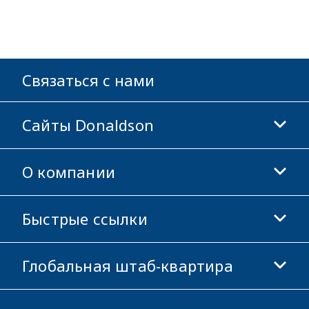
Связаться с нами
Сайты Donaldson
О компании
Donaldson Life Sciences
Магазин Donaldson
Быстрые ссылки
Информация о компании
Этика и соблюдение норм
Глобальная штаб-квартира
Инвесторам
Карьера
Поставщикам
Подать заявку