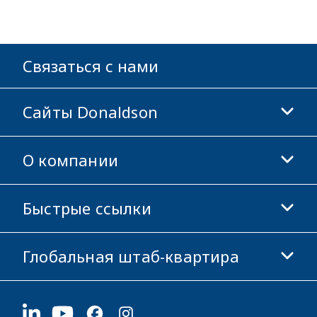
Связаться с нами
Сайты Donaldson
О компании
Donaldson Life Sciences
Магазин Donaldson
Быстрые ссылки
Информация о компании
Этика и соблюдение норм
Глобальная штаб-квартира
Инвесторам
Карьера
Поставщикам
Подать заявку
1400 W 94th Street
Устойчивое развитие