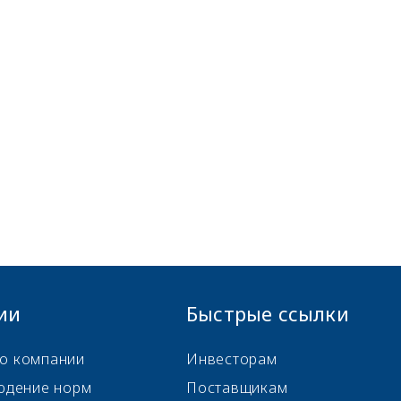
ии
Быстрые ссылки
о компании
Инвесторам
юдение норм
Поставщикам