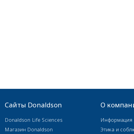
Сайты Donaldson
О компан
Donaldson Life Sciences
Информация 
Магазин Donaldson
Этика и собл