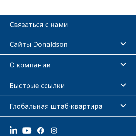
Связаться с нами
Сайты Donaldson
О компании
Donaldson Life Sciences
Магазин Donaldson
Быстрые ссылки
Информация о компании
Этика и соблюдение норм
Глобальная штаб-квартира
Инвесторам
Карьера
Поставщикам
Подать заявку
1400 W 94th Street
Устойчивое развитие