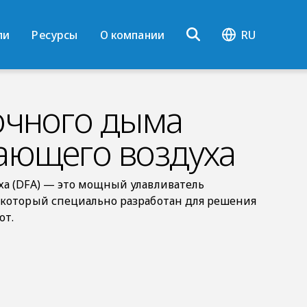
ли
Ресурсы
О компании
RU
очного дыма
ающего воздуха
ха (DFA) — это мощный улавливатель
 который специально разработан для решения
от.