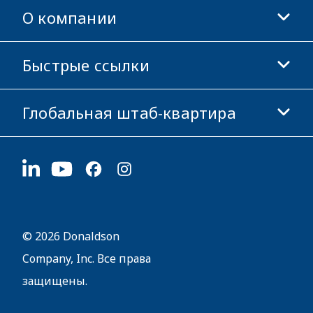
О компании
Donaldson Life Sciences
Магазин Donaldson
Быстрые ссылки
Информация о компании
Этика и соблюдение норм
Глобальная штаб-квартира
Инвесторам
Карьера
Поставщикам
Подать заявку
1400 W 94th Street
Устойчивое развитие
Сувенирная продукция
Bloomington, MN
55431
© 2026 Donaldson
Company, Inc. Все права
защищены.