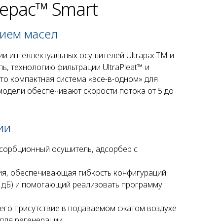
eepac™ Smart
нием масел
ии интеллектуальных осушителей Ultrapac
TM
и
, технологию фильтрации UltraPleat™ и
это компактная система «все-в-одном» для
модели обеспечивают скорости потока от 5 до
ии
дсорбционный осушитель, адсорбер с
ия, обеспечивающая гибкость конфигураций
60 дБ) и помогающий реализовать программу
его присутствие в подаваемом сжатом воздухе
 для регенерации