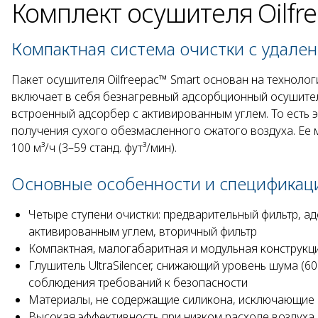
Комплект осушителя Oilfr
Компактная система очистки с удале
Пакет осушителя Oilfreepac™ Smart основан на технолог
включает в себя безнагревный адсорбционный осушитель
встроенный адсорбер с активированным углем. То есть 
получения сухого обезмасленного сжатого воздуха. Ее 
100 м³/ч (3–59 станд. фут³/мин).
Основные особенности и спецификац
Четыре ступени очистки: предварительный фильтр, а
активированным углем, вторичный фильтр
Компактная, малогабаритная и модульная конструкц
Глушитель UltraSilencer, снижающий уровень шума (
соблюдения требований к безопасности
Материалы, не содержащие силикона, исключающие 
Высокая эффективность при низком расходе воздуха