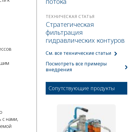
потока
ти к
ТЕХНИЧЕСКАЯ СТАТЬЯ
Стратегическая
фильтрация
гидравлических контуров
ессов
См. все технические статьи
ашим
Посмотреть все примеры
внедрения
Сопутствующие продукты
о
 с нами,
темой