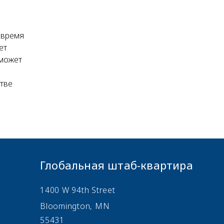
 время
ет
 может
тве
Глобальная штаб-квартира
1400 W 94th Street
Bloomington, MN
55431