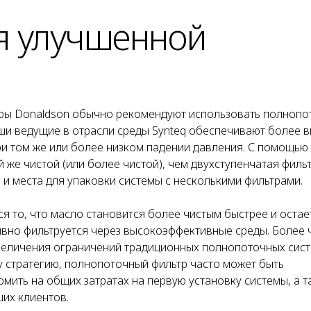
я улучшенной
и
еры Donaldson обычно рекомендуют использовать полноп
аши ведущие в отрасли среды Synteq обеспечивают более 
и том же или более низком падении давления. С помощью
 же чистой (или более чистой), чем двухступенчатая филь
 и места для упаковки системы с несколькими фильтрами.
 то, что масло становится более чистым быстрее и остае
ывно фильтруется через высокоэффективные среды. Более 
величения ограничений традиционных полнопоточных сист
у стратегию, полнопоточный фильтр часто может быть
мить на общих затратах на первую установку системы, а т
их клиентов.