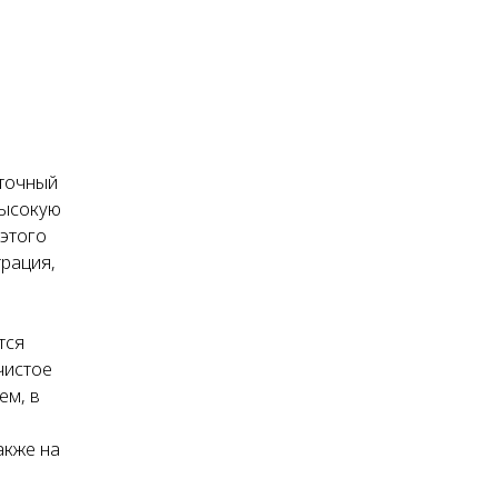
оточный
высокую
 этого
трация,
тся
чистое
ем, в
акже на