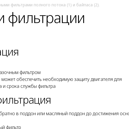
ыми фильтрами полного потока (1) и байпаса (2).
и фильтрации
ация
мазочным фильтром
q может обеспечить необходимую защиту двигателя для
 и срока службы фильтра
 фильтрация
обратно в поддон или масляный поддон до достижения осн
ый фильтр