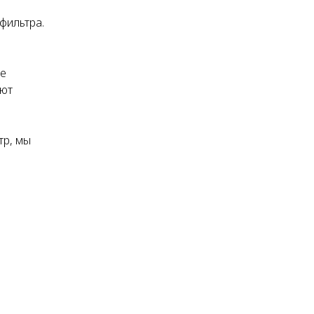
фильтра.
ве
ают
тр, мы