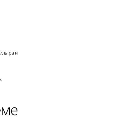
ильтра и
е
еме