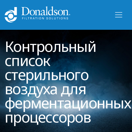
Контрольный
список
стерильного
воздуха для
ферментационных
процессоров