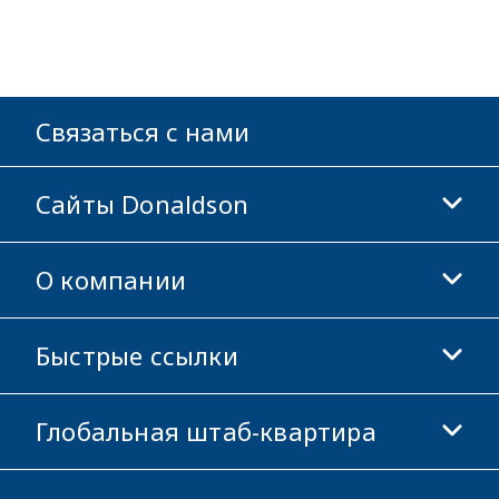
Связаться с нами
Сайты Donaldson
О компании
Donaldson Life Sciences
Магазин Donaldson
Быстрые ссылки
Информация о компании
Этика и соблюдение норм
Глобальная штаб-квартира
Инвесторам
Карьера
Поставщикам
Подать заявку