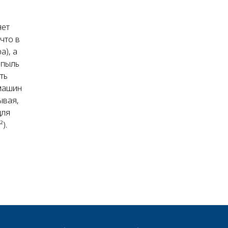
яет
что в
), а
 пыль
ть
 машин
ывая,
для
).