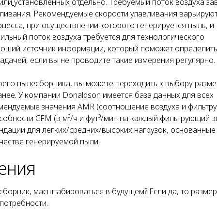
 или
установленных отдельно. Требуемый поток воздуха зав
вливания. Рекомендуемые скорости улавливания варьируют
оцесса, при осуществлении которого генерируется пыль, и
сильный поток воздуха требуется для технологического
ороший источник информации, который поможет определит
задачей, если вы не проводите такие измерения регулярно.
оего пылесборника, вы можете переходить к выбору разм
анее. У компании Donaldson имеется база данных для всех
омендуемые значения AMR (соотношение воздуха и фильтр
обности CFM (в м³/ч и фут³/мин на каждый фильтрующий э
ндации для легких/средних/высоких нагрузок, основанные
честве генерируемой пыли.
ения
сборник, масштабироваться в будущем? Если да, то размер
потребности.