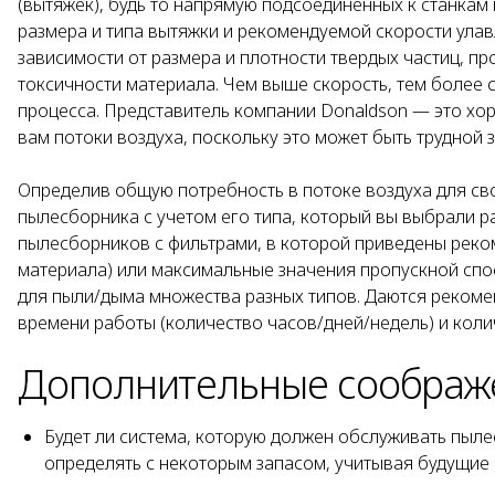
(вытяжек), будь то напрямую подсоединенных к станкам
размера и типа вытяжки и рекомендуемой скорости ула
зависимости от размера и плотности твердых частиц, пр
токсичности материала. Чем выше скорость, тем более 
процесса. Представитель компании Donaldson — это х
вам потоки воздуха, поскольку это может быть трудной 
Определив общую потребность в потоке воздуха для св
пылесборника с учетом его типа, который вы выбрали р
пылесборников с фильтрами, в которой приведены рек
материала) или максимальные значения пропускной спос
для пыли/дыма множества разных типов. Даются рекоме
времени работы (количество часов/дней/недель) и коли
Дополнительные соображ
Будет ли система, которую должен обслуживать пыле
определять с некоторым запасом, учитывая будущие 