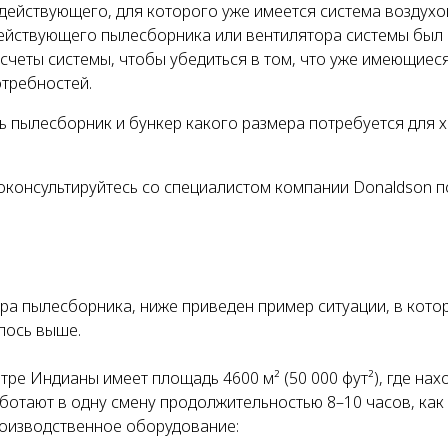
действующего, для которого уже имеется система воздух
р действующего пылесборника или вентилятора системы был
счеты системы, чтобы убедиться в том, что уже имеющиес
требностей.
ь пылесборник и бункер какого размера потребуется для 
оконсультируйтесь со специалистом компании Donaldson п
а пылесборника, ниже приведен пример ситуации, в кото
лось выше.
ре Индианы имеет площадь 4600 м² (50 000 фут²), где нах
аботают в одну смену продолжительностью 8–10 часов, как
роизводственное оборудование: