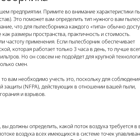
ашем предприятии. Примите во внимание характеристики п
остав). Это поможет вам определить тип нужного вам пыле
мание, что для пылесборника каждого «типа» обычно дост
е как размеры пространства, практичность и стоимость.
и частоту применения. Если пылесборник обеспечивает
й, которая работает только 3 часа в день, то лучше все
ильтров. Но он совсем не подойдет для крупной технолог
олько смен.
 то вам необходимо учесть это, поскольку для соблюдени
 защиты (NFPA), действующих в отношении вашей пыли,
горания и взрывов.
, вы должны определить, какой поток воздуха требуется в
потоке воздуха всех имеющихся в системе точек улавлива