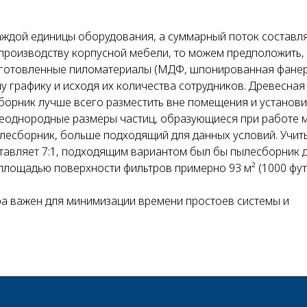
каждой единицы оборудования, а суммарный поток составл
о производству корпусной мебели, то можем предположить, 
зготовленные пиломатериалы (МДФ, шпонированная фанера
 графику и исходя их количества сотрудников. Древесная
борник лучше всего разместить вне помещения и установи
неоднородные размеры частиц, образующиеся при работе
ылесборник, больше подходящий для данных условий. Учит
тавляет 7:1, подходящим вариантом был бы пылесборник 
лощадью поверхности фильтров примерно 93 м² (1000 фут²
 важен для минимизации времени простоев системы и