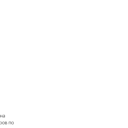
ена
ров по