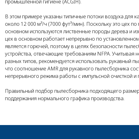
промышленной гигиене (ACGIH).
В этом примере указаны типичные потоки воздуха для 
около 12 000 м³/ч (7000 фут³/мин). Поскольку это цех п
основном используются лиственные породы дерева и и
цех в основном работает непрерывно по установленному
является горючей, поэтому в целях безопасности пылес
устройства, отвечающие требованиям NFPA. Учитывая 
разных типов, рекомендуется использовать рукавный п
что соотношение AMR для рукавного пылесборника сос
непрерывного режима работы с импульсной очисткой и п
Правильный подбор пылесборника подходящего размера
поддержания нормального графика производства.