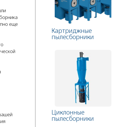
ыли
сборника
упно еще
Картриджные
пылесборники
го
ической
я
Циклонные
 вашей
пылесборники
ния