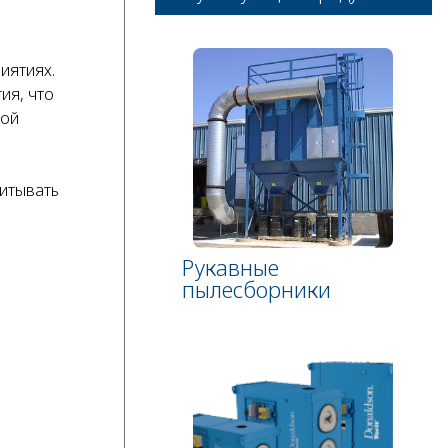
иятиях.
ия, что
ной
читывать
Рукавные
пылесборники