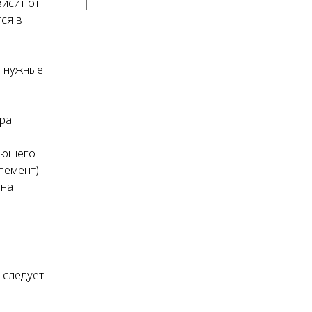
исит от
ся в
ь нужные
ера
ующего
лемент)
 на
 следует