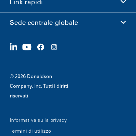
Link rapidi
Informazioni aziendali
Etica e Conformità
Sede centrale globale
Investitori
Carriere
Fornitori
Candidati ora
1400 W 94th Street
Sostenibilità
Merchandising
Bloomington, MN
55431
© 2026 Donaldson
Company, Inc. Tutti i diritti
riservati
Informativa sulla privacy
Termini di utilizzo