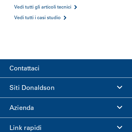
Vedi tutti gli articoli tecnici
Vedi tutti i casi studio
Contattaci
Siti Donaldson
Azienda
Donaldson Life Sciences
Acquista Donaldson
Link rapidi
Informazioni aziendali