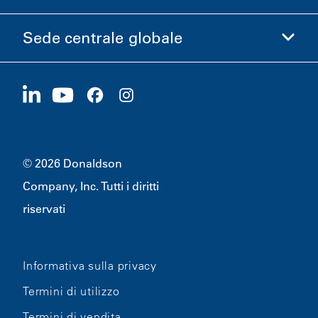
Etica e Conformità
Sede centrale globale
Investitori
Carriere
Fornitori
Candidati ora
1400 W 94th Street
Sostenibilità
Merchandising
Bloomington, MN
55431
© 2026 Donaldson
Company, Inc. Tutti i diritti
riservati
Informativa sulla privacy
Termini di utilizzo
Termini di vendita