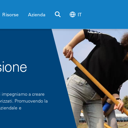
Risorse
Azienda
IT
sione
ci impegniamo a creare
lorizzati. Promuovendo la
aziendale e