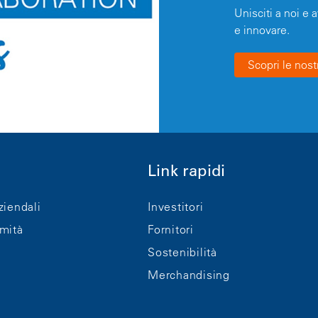
Unisciti a noi e 
e innovare.
Scopri le nost
Link rapidi
ziendali
Investitori
rmità
Fornitori
Sostenibilità
Merchandising