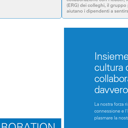
(ERG) dei colleghi, il grupp
aiutano i dipendenti a sentirs
Insiem
cultura 
collabo
davvero
La nostra forza 
connessione e l'
plasmare la nost