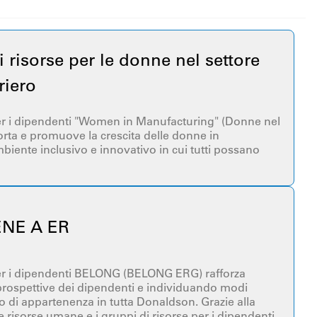
 risorse per le donne nel settore
riero
per i dipendenti "Women in Manufacturing" (Donne nel
orta e promuove la crescita delle donne in
ente inclusivo e innovativo in cui tutti possano
ENE A ER
 per i dipendenti BELONG (BELONG ERG) rafforza
 prospettive dei dipendenti e individuando modi
nso di appartenenza in tutta Donaldson. Grazie alla
le risorse umane e i gruppi di risorse per i dipendenti