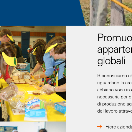
Promuov
apparte
globali
Riconosciamo che
riguardano la cr
abbiano voce in c
necessaria per e
di produzione agl
del lavoro attrave
Fiere azienda