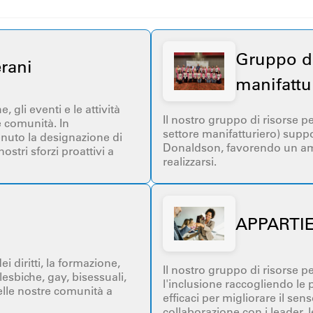
Gruppo di
erani
manifattu
gli eventi e le attività
Il nostro gruppo di risorse 
e comunità. In
settore manifatturiero) supp
nuto la designazione di
Donaldson, favorendo un ambi
tri sforzi proattivi a
realizzarsi.
APPARTI
diritti, la formazione,
Il nostro gruppo di risorse
 lesbiche, gay, bisessuali,
l'inclusione raccogliendo le
elle nostre comunità a
efficaci per migliorare il se
collaborazione con i leader, 