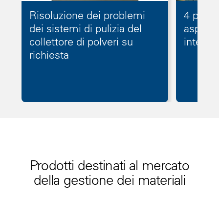
Risoluzione dei problemi
4 priori
dei sistemi di pulizia del
aspirato
collettore di polveri su
intelli
richiesta
Prodotti destinati al mercato
della gestione dei materiali