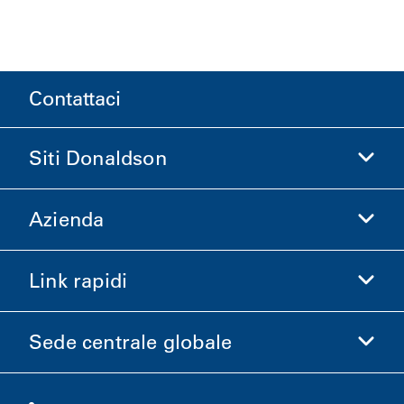
Contattaci
Siti Donaldson
Azienda
Donaldson Life Sciences
Acquista Donaldson
Link rapidi
Informazioni aziendali
Etica e Conformità
Sede centrale globale
Investitori
Carriere
Fornitori
Candidati ora