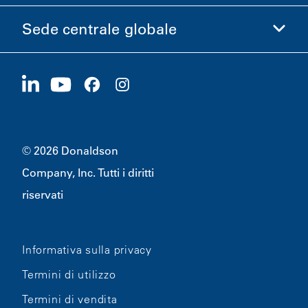
Etica e Conformità
Sede centrale globale
Investitori
Carriere
Fornitori
Candidati ora
1400 W 94th Street
Sostenibilità
Merchandising
Bloomington, MN
55431
© 2026 Donaldson
Company, Inc. Tutti i diritti
riservati
Informativa sulla privacy
Termini di utilizzo
Termini di vendita