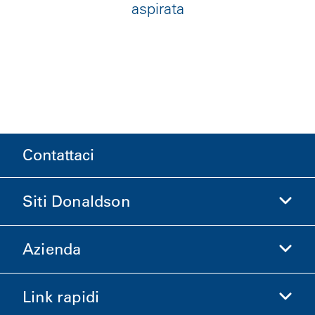
aspirata
Contattaci
Siti Donaldson
Azienda
Donaldson Life Sciences
Acquista Donaldson
Link rapidi
Informazioni aziendali