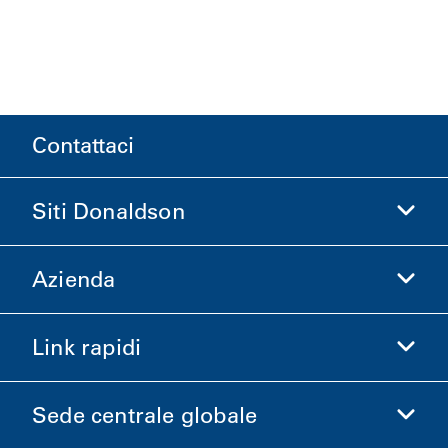
Contattaci
Siti Donaldson
Azienda
Donaldson Life Sciences
Acquista Donaldson
Link rapidi
Informazioni aziendali
Etica e Conformità
Sede centrale globale
Investitori
Carriere