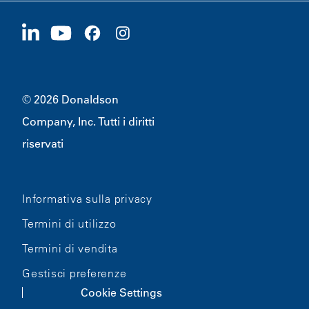
Fornitori
Candidati ora
1400 W 94th Street
Sostenibilità
Merchandising
Bloomington, MN
55431
© 2026 Donaldson
Company, Inc. Tutti i diritti
riservati
Informativa sulla privacy
Termini di utilizzo
Termini di vendita
Gestisci preferenze
Cookie Settings