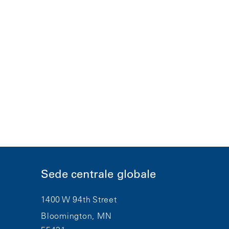
Sede centrale globale
1400 W 94th Street
Bloomington, MN