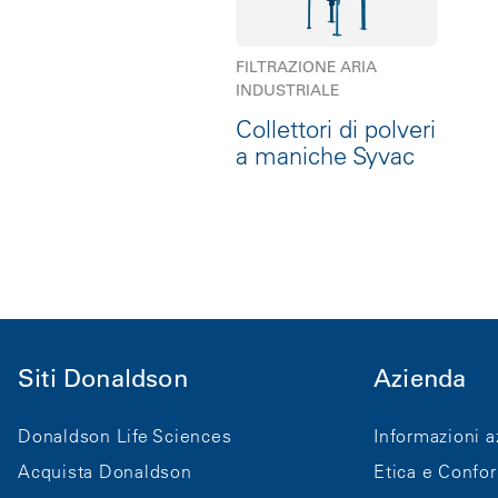
FILTRAZIONE ARIA
INDUSTRIALE
Collettori di polveri
a maniche Syvac
Siti Donaldson
Azienda
Donaldson Life Sciences
Informazioni a
Acquista Donaldson
Etica e Confo