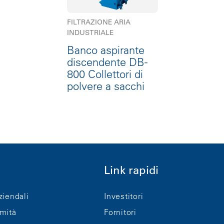
FILTRAZIONE ARIA
INDUSTRIALE
Banco aspirante
discendente DB-
800 Collettori di
polvere a sacchi
Link rapidi
ziendali
Investitori
rmità
Fornitori