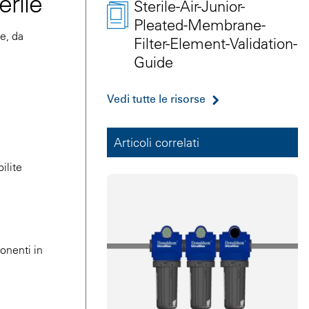
erile
Sterile-Air-Junior-
Pleated-Membrane-
e, da
Filter-Element-Validation-
Guide
Vedi tutte le risorse
Articoli correlati
bilite
ponenti in