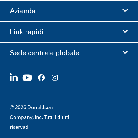
Azienda
Donaldson Life Sciences
Acquista Donaldson
Link rapidi
Informazioni aziendali
Etica e Conformità
Sede centrale globale
Investitori
Carriere
Fornitori
Candidati ora
1400 W 94th Street
Sostenibilità
Merchandising
Bloomington, MN
55431
© 2026 Donaldson
Company, Inc. Tutti i diritti
riservati