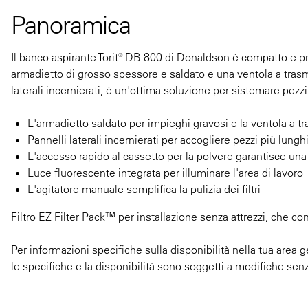
Panoramica
Il banco aspirante Torit® DB-800 di Donaldson è compatto e p
armadietto di grosso spessore e saldato e una ventola a trasmi
laterali incernierati, è un'ottima soluzione per sistemare pezz
L'armadietto saldato per impieghi gravosi e la ventola a tr
Pannelli laterali incernierati per accogliere pezzi più lungh
L'accesso rapido al cassetto per la polvere garantisce un
Luce fluorescente integrata per illuminare l'area di lavoro
L'agitatore manuale semplifica la pulizia dei filtri
Filtro EZ Filter Pack™ per installazione senza attrezzi, che co
Per informazioni specifiche sulla disponibilità nella tua area g
le specifiche e la disponibilità sono soggetti a modifiche sen