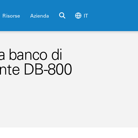
Risorse
Azienda
IT
 a banco di
ente DB-800