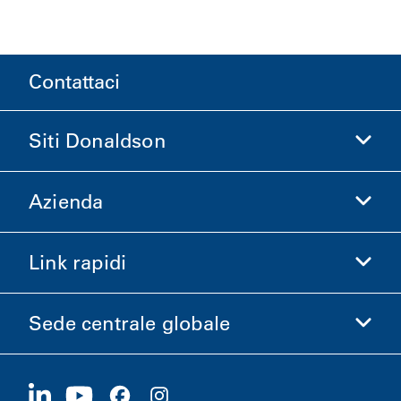
Contattaci
Siti Donaldson
Azienda
Donaldson Life Sciences
Acquista Donaldson
Link rapidi
Informazioni aziendali
Etica e Conformità
Sede centrale globale
Investitori
Carriere
Fornitori
Candidati ora
1400 W 94th Street
Sostenibilità