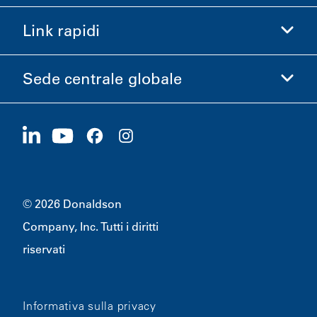
Acquista Donaldson
Link rapidi
Informazioni aziendali
Etica e Conformità
Sede centrale globale
Investitori
Carriere
Fornitori
Candidati ora
1400 W 94th Street
Sostenibilità
Merchandising
Bloomington, MN
55431
© 2026 Donaldson
Company, Inc. Tutti i diritti
riservati
Informativa sulla privacy