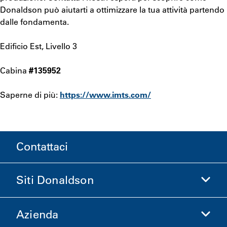
Donaldson può aiutarti a ottimizzare la tua attività partendo
dalle fondamenta.
Edificio Est, Livello 3
Cabina
#135952
Saperne di più:
https://www.imts.com/
Contattaci
Siti Donaldson
Azienda
Donaldson Life Sciences