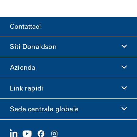
Contattaci
Siti Donaldson
Azienda
Donaldson Life Sciences
Acquista Donaldson
Link rapidi
Informazioni aziendali
Etica e Conformità
Sede centrale globale
Investitori
Carriere
Fornitori
Candidati ora
1400 W 94th Street
Sostenibilità