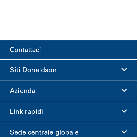
Contattaci
Siti Donaldson
Azienda
Donaldson Life Sciences
Acquista Donaldson
Link rapidi
Informazioni aziendali
Etica e Conformità
Sede centrale globale
Investitori
Carriere