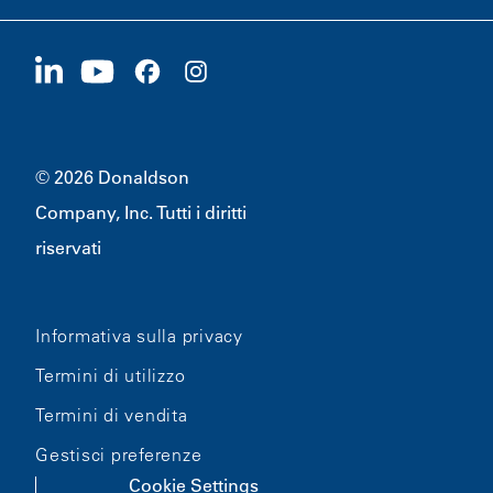
Fornitori
Candidati ora
1400 W 94th Street
Sostenibilità
Merchandising
Bloomington, MN
55431
© 2026 Donaldson
Company, Inc. Tutti i diritti
riservati
Informativa sulla privacy
Termini di utilizzo
Termini di vendita
Gestisci preferenze
Cookie Settings