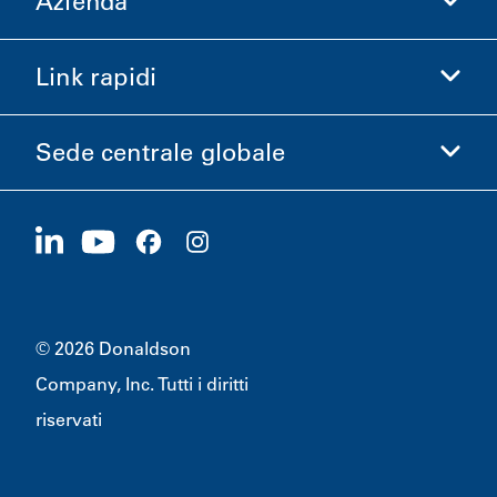
Azienda
Donaldson Life Sciences
Acquista Donaldson
Link rapidi
Informazioni aziendali
Etica e Conformità
Sede centrale globale
Investitori
Carriere
Fornitori
Candidati ora
1400 W 94th Street
Sostenibilità
Merchandising
Bloomington, MN
55431
© 2026 Donaldson
Company, Inc. Tutti i diritti
riservati