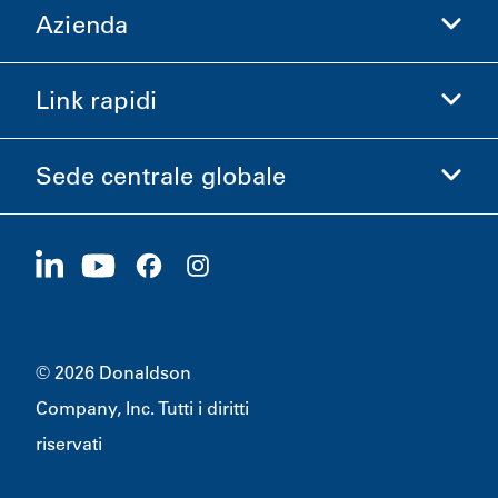
Azienda
Donaldson Life Sciences
Acquista Donaldson
Link rapidi
Informazioni aziendali
Etica e Conformità
Sede centrale globale
Investitori
Carriere
Fornitori
Candidati ora
1400 W 94th Street
Sostenibilità
Merchandising
Bloomington, MN
55431
© 2026 Donaldson
Company, Inc. Tutti i diritti
riservati