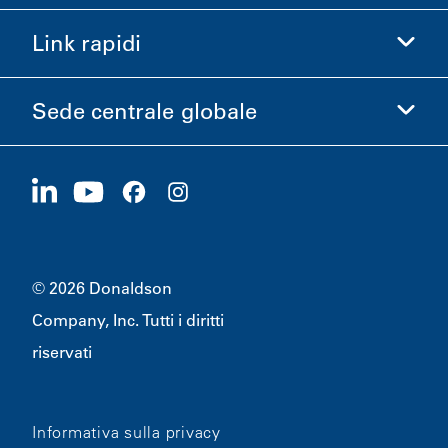
Acquista Donaldson
Link rapidi
Informazioni aziendali
Etica e Conformità
Sede centrale globale
Investitori
Carriere
Fornitori
Candidati ora
1400 W 94th Street
Sostenibilità
Merchandising
Bloomington, MN
55431
© 2026 Donaldson
Company, Inc. Tutti i diritti
riservati
Informativa sulla privacy