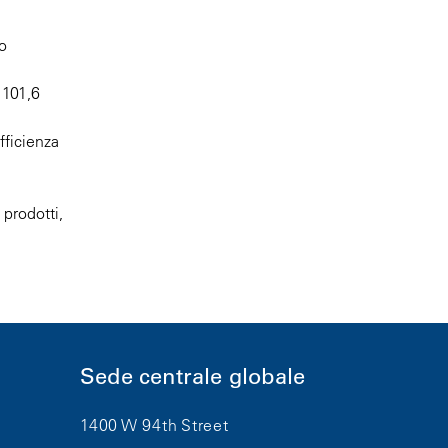
o
 101,6
efficienza
 prodotti,
Sede centrale globale
1400 W 94th Street