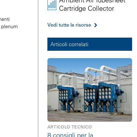
Ambient Air Tubesheet
Cartridge Collector
menti
Vedi tutte le risorse
el plenum
Articoli correlati
ARTICOLO TECNICO
8 consigli per la