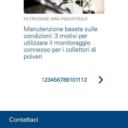
FILTRAZIONE ARIA INDUSTRIALE
Manutenzione basata sulle
condizioni: 3 motivi per
utilizzare il monitoraggio
connesso per i collettori di
polveri
1
2
3
4
5
6
7
8
9
10
11
12
Contattaci