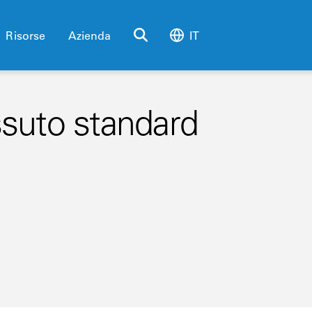
Risorse
Azienda
IT
essuto standard