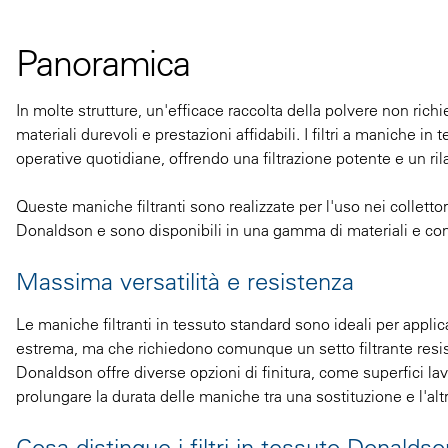
Panoramica
In molte strutture, un'efficace raccolta della polvere non rich
materiali durevoli e prestazioni affidabili. I filtri a maniche 
operative quotidiane, offrendo una filtrazione potente e un ri
Queste maniche filtranti sono realizzate per l'uso nei collett
Donaldson e sono disponibili in una gamma di materiali e confi
Massima versatilità e resistenza
Le maniche filtranti in tessuto standard sono ideali per appl
estrema, ma che richiedono comunque un setto filtrante resiste
Donaldson offre diverse opzioni di finitura, come superfici lavo
prolungare la durata delle maniche tra una sostituzione e l'altr
Cosa distingue i filtri in tessuto Donalds