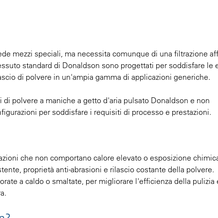
iede mezzi speciali, ma necessita comunque di una filtrazione aff
in tessuto standard di Donaldson sono progettati per soddisfare le
lascio di polvere in un'ampia gamma di applicazioni generiche.
ori di polvere a maniche a getto d'aria pulsato Donaldson e non
gurazioni per soddisfare i requisiti di processo e prestazioni.
icazioni che non comportano calore elevato o esposizione chimic
nte, proprietà anti-abrasioni e rilascio costante della polvere.
rate a caldo o smaltate, per migliorare l'efficienza della pulizia 
a.
on?