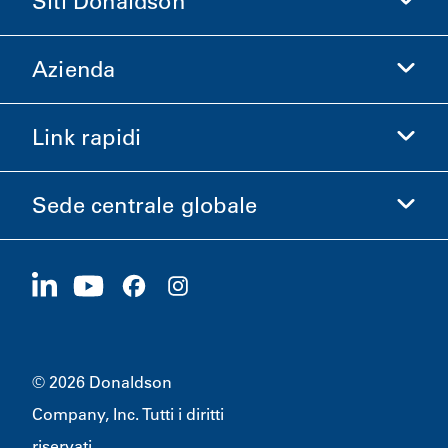
Siti Donaldson
Azienda
Donaldson Life Sciences
Acquista Donaldson
Link rapidi
Informazioni aziendali
Etica e Conformità
Sede centrale globale
Investitori
Carriere
Fornitori
Candidati ora
1400 W 94th Street
Sostenibilità
Merchandising
Bloomington, MN
55431
© 2026 Donaldson
Company, Inc. Tutti i diritti
riservati