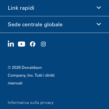
Acquista Donaldson
Link rapidi
Informazioni aziendali
Etica e Conformità
Sede centrale globale
Investitori
Carriere
Fornitori
Candidati ora
1400 W 94th Street
Sostenibilità
Merchandising
Bloomington, MN
55431
© 2026 Donaldson
Company, Inc. Tutti i diritti
riservati
Informativa sulla privacy