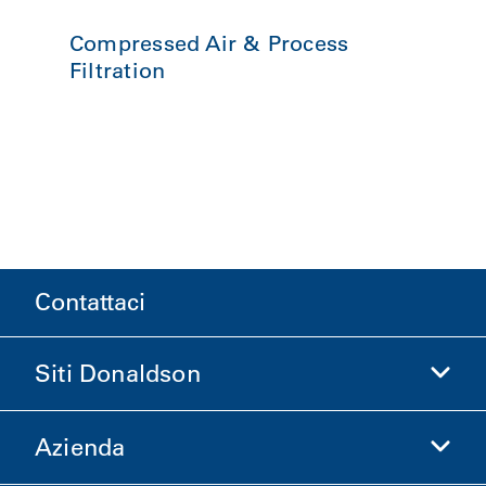
Compressed Air & Process
Filtration
Contattaci
Siti Donaldson
Azienda
Donaldson Life Sciences