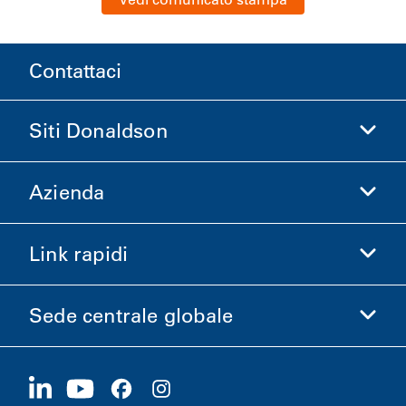
Contattaci
Siti Donaldson
Azienda
Donaldson Life Sciences
Acquista Donaldson
Link rapidi
Informazioni aziendali
Etica e Conformità
Sede centrale globale
Investitori
Carriere
Fornitori
Candidati ora
1400 W 94th Street
Sostenibilità