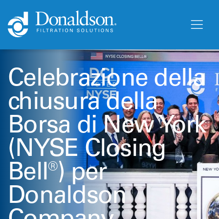
Celebrazione della
chiusura della
Borsa di New York
(NYSE Closing
Bell®) per
Donaldson
Company.