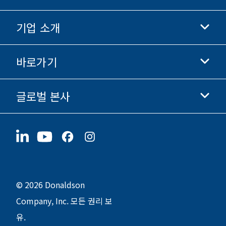
기업 소개
Donaldson 생명과학
Donaldson 쇼핑
바로가기
기업 정보
윤리 및 준법 경영
글로벌 본사
투자자 정보
채용 정보
협력업체
지금 지원하기
1400 W 94th Street
지속가능성
굿즈
Bloomington, MN
55431
© 2026 Donaldson
Company, Inc. 모든 권리 보
유.