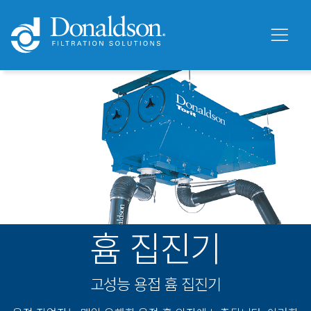
흄 집진기
고성능 용접 흄 집진기