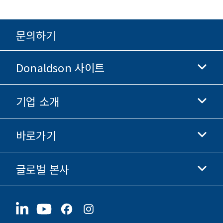
문의하기
Donaldson 사이트
기업 소개
Donaldson 생명과학
Donaldson 쇼핑
바로가기
기업 정보
윤리 및 준법 경영
글로벌 본사
투자자 정보
채용 정보
협력업체
지금 지원하기
1400 W 94th Street
지속가능성