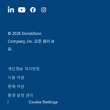
협력업체
지금 지원하기
1400 W 94th Street
지속가능성
굿즈
Bloomington, MN
55431
© 2026 Donaldson
Company, Inc. 모든 권리 보
유.
개인정보 처리방침
이용 약관
판매 약관
환경 설정 관리
Cookie Settings