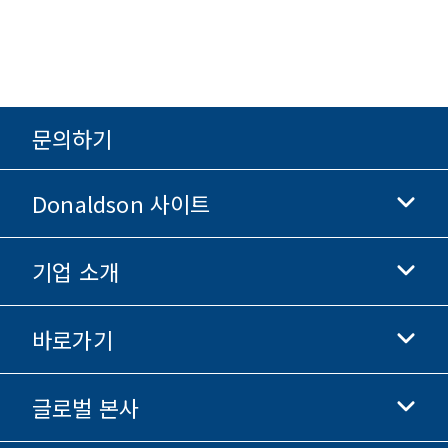
문의하기
Donaldson 사이트
기업 소개
Donaldson 생명과학
Donaldson 쇼핑
바로가기
기업 정보
윤리 및 준법 경영
글로벌 본사
투자자 정보
채용 정보