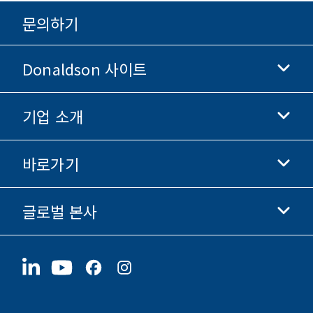
문의하기
Donaldson 사이트
기업 소개
Donaldson 생명과학
Donaldson 쇼핑
바로가기
기업 정보
윤리 및 준법 경영
글로벌 본사
투자자 정보
채용 정보
협력업체
지금 지원하기
1400 W 94th Street
지속가능성
굿즈
Bloomington, MN