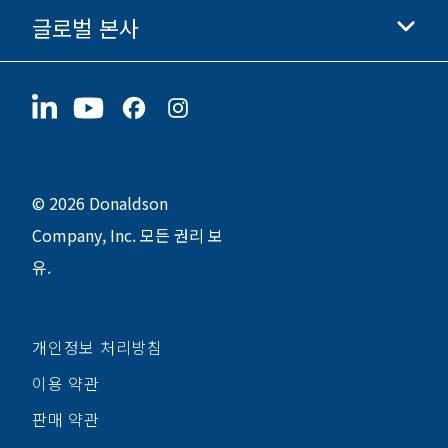
윤리 및 준법 경영
글로벌 본사
투자자 정보
채용 정보
협력업체
지금 지원하기
1400 W 94th Street
지속가능성
굿즈
Bloomington, MN
55431
© 2026 Donaldson
Company, Inc. 모든 권리 보
유.
개인정보 처리방침
이용 약관
판매 약관