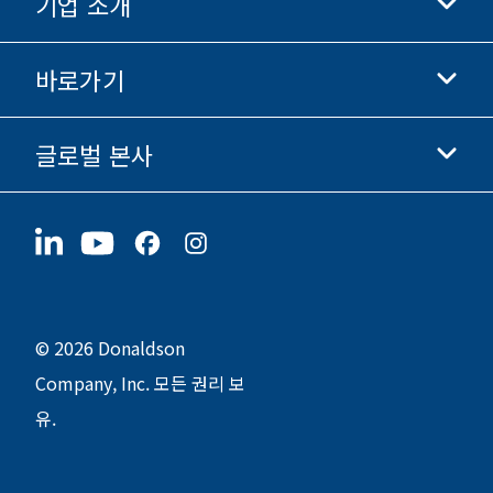
기업 소개
Donaldson 생명과학
Donaldson 쇼핑
바로가기
기업 정보
윤리 및 준법 경영
글로벌 본사
투자자 정보
채용 정보
협력업체
지금 지원하기
1400 W 94th Street
지속가능성
굿즈
Bloomington, MN
55431
© 2026 Donaldson
Company, Inc. 모든 권리 보
유.