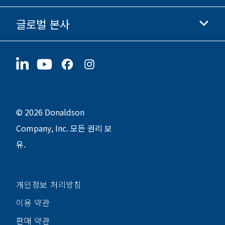
윤리 및 준법 경영
글로벌 본사
투자자 정보
채용 정보
협력업체
지금 지원하기
1400 W 94th Street
지속가능성
굿즈
Bloomington, MN
55431
© 2026 Donaldson
Company, Inc. 모든 권리 보
유.
개인정보 처리방침
이용 약관
판매 약관