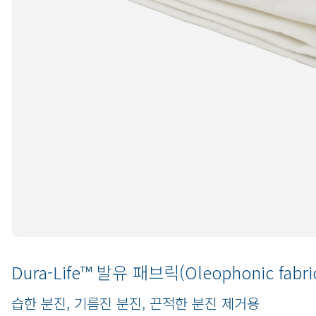
Dura-Life™ 발유 패브릭(Oleophonic fabr
습한 분진, 기름진 분진, 끈적한 분진 제거용