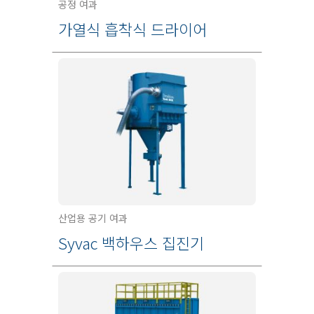
공정 여과
가열식 흡착식 드라이어
산업용 공기 여과
Syvac 백하우스 집진기