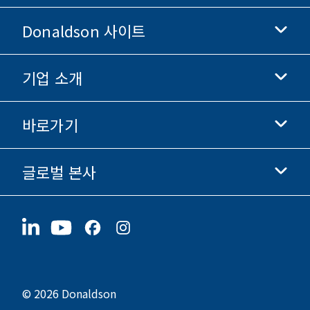
Donaldson 사이트
기업 소개
Donaldson 생명과학
Donaldson 쇼핑
바로가기
기업 정보
윤리 및 준법 경영
글로벌 본사
투자자 정보
채용 정보
협력업체
지금 지원하기
1400 W 94th Street
지속가능성
굿즈
Bloomington, MN
55431
© 2026 Donaldson