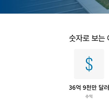
숫자로 보는
36억 9천만 달
수익