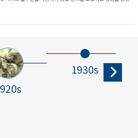
1930s
920s