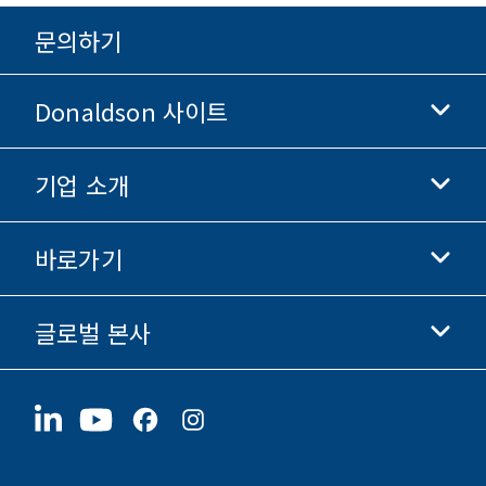
문의하기
Donaldson 사이트
기업 소개
Donaldson 생명과학
Donaldson 쇼핑
바로가기
기업 정보
윤리 및 준법 경영
글로벌 본사
투자자 정보
채용 정보
협력업체
지금 지원하기
1400 W 94th Street
지속가능성
굿즈
Bloomington, MN