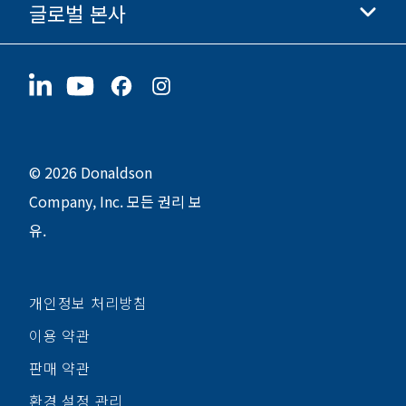
글로벌 본사
투자자 정보
채용 정보
협력업체
지금 지원하기
1400 W 94th Street
지속가능성
굿즈
Bloomington, MN
55431
© 2026 Donaldson
Company, Inc. 모든 권리 보
유.
개인정보 처리방침
이용 약관
판매 약관
환경 설정 관리