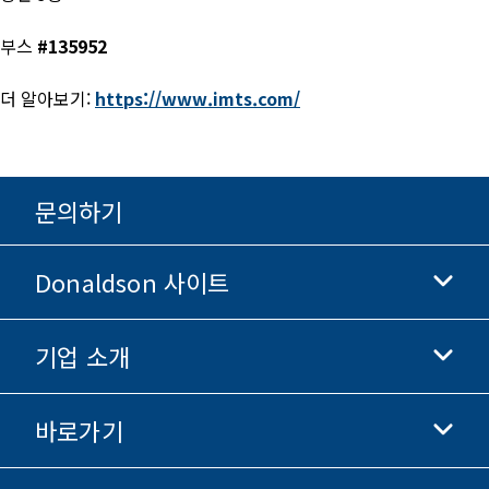
부스
#135952
더 알아보기:
https://www.imts.com/
문의하기
Donaldson 사이트
기업 소개
Donaldson 생명과학
Donaldson 쇼핑
바로가기
기업 정보
윤리 및 준법 경영