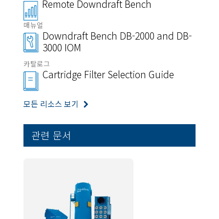
Remote Downdraft Bench
매뉴얼
Downdraft Bench DB-2000 and DB-
3000 IOM
카탈로그
Cartridge Filter Selection Guide
모든 리소스 보기
관련 문서