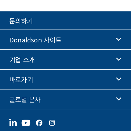
문의하기
Donaldson 사이트
기업 소개
Donaldson 생명과학
Donaldson 쇼핑
바로가기
기업 정보
윤리 및 준법 경영
글로벌 본사
투자자 정보
채용 정보
협력업체
지금 지원하기
1400 W 94th Street
지속가능성