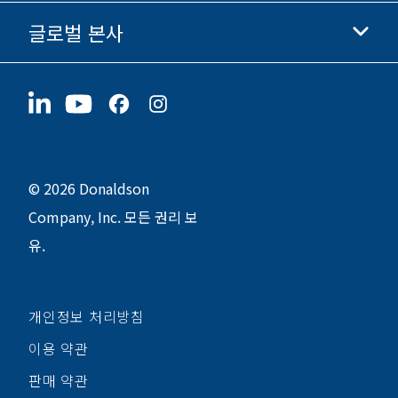
윤리 및 준법 경영
글로벌 본사
투자자 정보
채용 정보
협력업체
지금 지원하기
1400 W 94th Street
지속가능성
굿즈
Bloomington, MN
55431
© 2026 Donaldson
Company, Inc. 모든 권리 보
유.
개인정보 처리방침
이용 약관
판매 약관